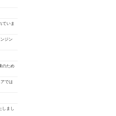
れていま
レンジン
。
康のため
エアでは
たしまし