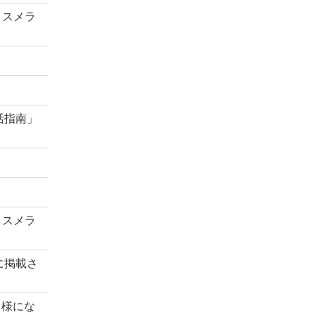
コスメラ
活指南」
コスメラ
に掲載さ
る様にな