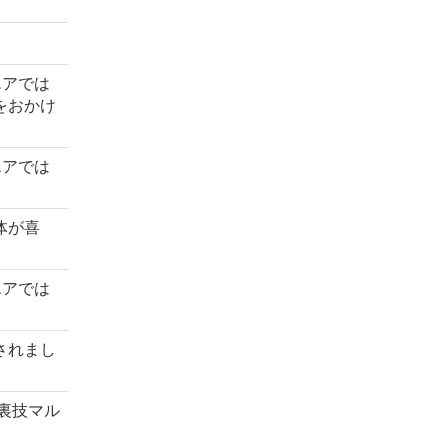
エアでは
をおかけ
エアでは
体が喜
エアでは
されまし
の裏技マル