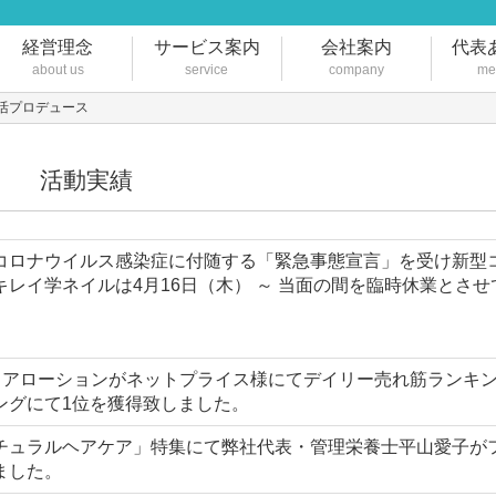
経営理念
サービス案内
会社案内
代表
about us
service
company
me
総合生活プロデュース
活動実績
コロナウイルス感染症に付随する
「緊急事態宣言」を受け
新型
キレイ学ネイルは
4
月
16
日（木） ～ 当面の間を臨時休業とさせ
バリアローションがネットプライス様にてデイリー売れ筋ランキ
ングにて1位を獲得致しました。
チュラルヘアケア」特集にて弊社代表・管理栄養士平山愛子が
ました。