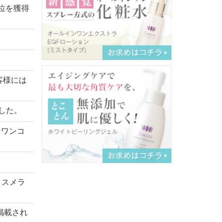
位を獲得
客様には
した。
ンワンコ
コスメラ
掲載され