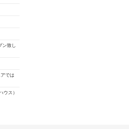
プン致し
エアでは
ハウス）